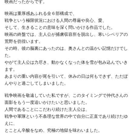
映画だったからです。
映画は重厚感あふれる全６部構成で、
戦争という極限状況における人間の尊厳や良心、愛、
そして、生きることの意味を深く問いかける作品でした。
映画の終盤では、主人公が捕虜収容所を脱出し、寒いシベリアの
荒野を彷徨います。
その時、彼の脳裏にあったのは、奥さんとの温かい記憶だけでし
た。
やがて主人公は力尽き、動かなくなった体を雪が包み込んでいき
ます。
あまりの重い内容が尾を引いて、休みの日は何もできず、ただぼ
んやりと過ごしてしまいました。
戦争映画を敬遠していた私ですが、このタイミングで仲代さんの
面影をもう一度追いかけたいと思いました。
人間であることにこだわり続けた主人公は、
戦争や軍隊という不条理な世界の中で自分に正直であり続けたゆ
えに、
とことん辛酸をなめ、究極の地獄を味わいました。