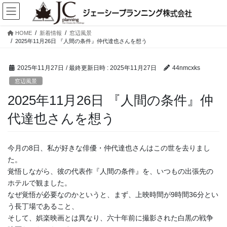
コ
ナ
ン
ビ
テ
ゲ
HOME
新着情報
窓辺風景
ン
ー
2025年11月26日 『人間の条件』仲代達也さんを想う
ツ
シ
へ
ョ
ス
ン
2025年11月27日
/ 最終更新日時 :
2025年11月27日
44nmcxks
キ
に
窓辺風景
ッ
移
2025年11月26日 『人間の条件』仲
プ
動
代達也さんを想う
今月の8日、私が好きな俳優・仲代達也さんはこの世を去りまし
た。
覚悟しながら、彼の代表作『人間の条件』を、いつもの出張先の
ホテルで観ました。
なぜ覚悟が必要なのかというと、まず、上映時間が9時間36分とい
う長丁場であること、
そして、娯楽映画とは異なり、六十年前に撮影された白黒の戦争