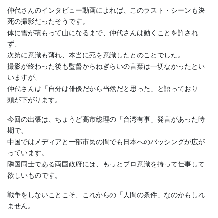
仲代さんのインタビュー動画によれば、このラスト・シーンも決
死の撮影だったそうです。
体に雪が積もって山になるまで、仲代さんは動くことを許され
ず、
次第に意識も薄れ、本当に死を意識したとのことでした。
撮影が終わった後も監督からねぎらいの言葉は一切なかったとい
いますが、
仲代さんは「自分は俳優だから当然だと思った」と語っており、
頭が下がります。
今回の出張は、ちょうど高市総理の「台湾有事」発言があった時
期で、
中国ではメディアと一部市民の間でも日本へのバッシングが広が
っています。
隣国同士である両国政府には、もっとプロ意識を持って仕事して
欲しいものです。
戦争をしないことこそ、これからの「人間の条件」なのかもしれ
ません。