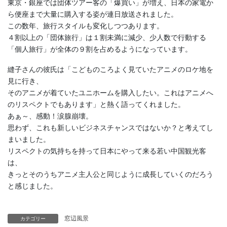
東京・銀座では団体ツアー客の「爆買い」が増え、日本の家電か
ら便座まで大量に購入する姿が連日放送されました。
この数年、旅行スタイルも変化しつつあります。
４割以上の「団体旅行」は１割未満に減少、少人数で行動する
「個人旅行」が全体の９割を占めるようになっています。
縫子さんの彼氏は「こどものころよく見ていたアニメのロケ地を
見に行き、
そのアニメが着ていたユニホームを購入したい。これはアニメへ
のリスペクトでもあります」と熱く語ってくれました。
あぁ～、感動！涙腺崩壊。
思わず、これも新しいビジネスチャンスではないか？と考えてし
まいました。
リスペクトの気持ちを持って日本にやって来る若い中国観光客
は、
きっとそのうちアニメ主人公と同じように成長していくのだろう
と感じました。
窓辺風景
カテゴリー