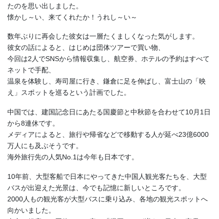
たのを思い出しました。
懐かし～い、来てくれたか！うれし～い～
数年ぶりに再会した彼女は一層たくましくなった気がします。
彼女の話によると、はじめは団体ツアーで買い物、
今回は2人でSNSから情報収集し、航空券、ホテルの予約はすべて
ネットで手配、
温泉を体験し、寿司屋に行き、鎌倉に足を伸ばし、富士山の「映
え」スポットを巡るという計画でした。
中国では、建国記念日にあたる国慶節と中秋節を合わせて10月1日
から8連休です。
メディアによると、旅行や帰省などで移動する人が延べ23億6000
万人にも及ぶそうです。
海外旅行先の人気No.1は今年も日本です。
10年前、大型客船で日本にやってきた中国人観光客たちを、大型
バスが出迎えた光景は、今でも記憶に新しいところです。
2000人もの観光客が大型バスに乗り込み、各地の観光スポットへ
向かいました。