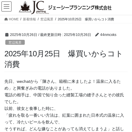
コ
ナ
ン
ビ
テ
ゲ
HOME
新着情報
窓辺風景
2025年10月25日 爆買いからコト消費
ン
ー
ツ
シ
へ
ョ
2025年10月26日
/ 最終更新日時 :
2025年10月26日
44nmcxks
ス
ン
窓辺風景
キ
に
2025年10月25日 爆買いからコト
ッ
移
プ
動
消費
先日、wechatから「陳さん、箱根に来ましたよ！温泉に入るた
め」と興奮ぎみの電話がありました。
電話の相手は、中国で知り合った縫製工場の縫子さんとその彼氏
でした。
以前、彼女と食事した時に、
「疲れを取る一番いい方法は、紅葉に囲まれた日本式の温泉に入
って、冷たいビールを飲んで、
そうすれば、どんな嫌なことがあっても消えてしまうよ」と話し